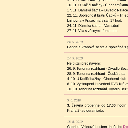
9. 11. U Kočičí bažiny - Činoherní klub
16. 11. U Kočičí bažiny - Činoherní klub
17. 11. Dámská šatna – Divadlo Palace
22. 11. Společnost bratří Čapků - Tři 
knihovna v Praze, malý sál, 17 hod.
24. 11. Dámská šatna – Varnsdorf
27. 11. Vila s věcným břemenem
24. 9. 2010
Gabriela Vránová se stala, společně s 
14. 9. 2010
Nejbližší představení:
26. 9. Tenor na roztrhání - Divadlo Bez 
28. 9. Tenor na roztrhání - Česká Lípa
4. 10. U Kočičí bažiny - Činoherní klub
6. 10. Vystoupení k uvedení DVD Králov
10. 10. Tenor na roztrhání Divadlo Bez 
3. 6. 2010
3. června
proběhne od
17,00 hodin
Praha 2) autogramiáda.
18. 5. 2010
Gabriela Vránová hostem dnešního
Do