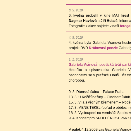
6. 5. 2010
6. května proběhl v kině MAT křes
Dagmar Havlová
a
Jiří Hubač
. Infor
Fotografie z akce najdete v naší
fotogal
4. 5. 2010
4. května byla Gabriela Vránová hos
projekt DVD
Království poezie
Gabriel
1. 1. 2010
Gabriela Vránová: poetická tvář park
Herečka a spisovatelka Gabriela V
osobnostmi se v pražské Libuši účastnil
chorobou.
9. 3. Dámská šatna – Palace Praha
13. 3. U Kočičí bažiny – Činoherní klub
15. 3. Vila s věcným břemenem – Pod
17. 3. MENE TEKEL (pořad o obětech to
18. 3. Vystoupení na vernisáži Spolku v
9. 4. Koncert pro SPOLEČNOST PARKI
V pátek 4.12.2009 vás Gabriela Vránová