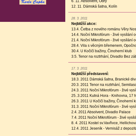
6. 11. Absolvent, Odry
12. 11. Dámská šatna, Kolín
28. 3. 2011
Nejbližší akce:
13.4. Četba z nového románu Věry No
14.4. Noční Mikrofórum - živé vysílání
21.4. Noční Mikrofórum - živé vysílání
28.4. Vila s věcným břemenem, Opočn
30.4. U Kočičí bažiny, Činoherní klub
3.5. Tenor na roztrhání, Divadlo Bez zá
17. 3. 2011
Nejbližší představení:
18.3. 2011 Dámská šatna, Branické div
20.3. 2011 Tenor na roztrhání, Semila
24.3. 2011 Noční Mikrofórum - živé vys
25..3.2011 Kutná Hora - Knihovna, 17 
26.3. 2011 U Kočičí bažiny, Činoherní k
31.3. 2011 Noční Mikrofórum - živé vys
2.4. 2011 Absolvent, Divadlo Palace
7.4. 2011 Noční Mikrofórum - živé vysí
8. 4. 2011 Kostel sv.Vavřivce, Hellicho
12.4. 2011 Jeseník - Vernisáž z depozit