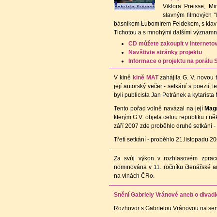
Viktora Preisse, M
slavným filmových 
básníkem Łubomírem Feldekem, s klavíri
Tichotou a s mnohými dalšími významn
CD můžete zakoupit v internet
Navštivte stránky projektu
Informace o projektu na porálu 
V kině
kině MAT
zahájila G. V. novou 
její autorský večer - setkání s poezií,
byli publicista Jan Petránek a kytarista
Tento pořad volně navázal na její
Magn
kterým G.V. objela celou republiku i něk
září 2007 zde proběhlo druhé setkání 
Třetí setkání - proběhlo 21.listopadu 
Za svůj výkon v rozhlasovém zpraco
nominována v 11. ročníku čtenářské 
na vlnách ČRo.
Snění Gabriely Vránové aneb o divadle,
Rozhovor s Gabrielou Vránovou na se