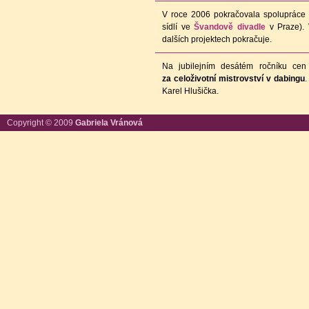
V roce 2006 pokračovala spolupráce 
sídlí ve
Švandově divadle
v Praze).
dalších projektech pokračuje.
Na jubilejním desátém ročníku cen
za celoživotní mistrovství v dabingu
.
Karel Hlušička.
Copyright © 2009
Gabriela Vránová