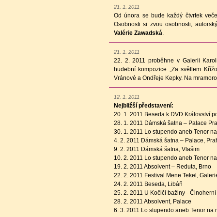
21. 1. 2011
Od února se bude každý čtvrtek veče
Osobnosti si zvou osobnosti, autors
Valérie Zawadská
.
21. 1. 2011
22. 2. 2011 proběhne v Galerii Karol
hudební kompozice „Za světlem Křížo
Vránové a Ondřeje Kepky. Na mramorov
12. 1. 2011
Nejbližší představení:
20. 1. 2011 Beseda k DVD Království p
28. 1. 2011 Dámská šatna – Palace Pr
30. 1. 2011 Lo stupendo aneb Tenor na 
4. 2. 2011 Dámská šatna – Palace, Pra
9. 2. 2011 Dámská šatna, Vlašim
10. 2. 2011 Lo stupendo aneb Tenor na 
19. 2. 2011 Absolvent – Reduta, Brno
22. 2. 2011 Festival Mene Tekel, Galer
24. 2. 2011 Beseda, Libáň
25. 2. 2011 U Kočičí bažiny - Činoherní
28. 2. 2011 Absolvent, Palace
6. 3. 2011 Lo stupendo aneb Tenor na r