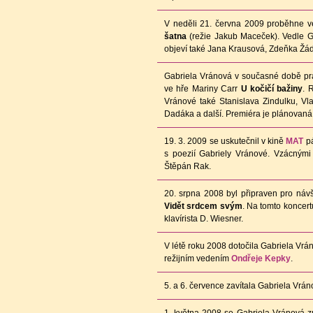
V neděli 21. června 2009 proběhne 
šatna
(režie Jakub Maceček). Vedle Ga
objeví také Jana Krausová, Zdeňka Žá
Gabriela Vránová v současné době pr
ve hře Mariny Carr
U kočičí bažiny
. 
Vránové také Stanislava Zindulku, Vl
Dadáka a další. Premiéra je plánovaná
19. 3. 2009 se uskutečnil v kině
MAT
pá
s poezií Gabriely Vránové. Vzácnými
Štěpán Rak.
20. srpna 2008 byl připraven pro ná
Vidět srdcem svým
. Na tomto koncert
klavírista D. Wiesner.
V létě roku 2008 dotočila Gabriela Vr
režijním vedením
Ondřeje Kepky
.
5. a 6. července zavítala Gabriela Vrá