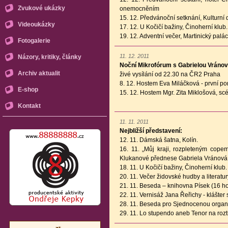
Zvukové ukázky
onemocněním
15. 12. Předvánoční setknání, Kulturní
Videoukázky
17. 12. U Kočičí bažiny, Činoherní klub.
19. 12. Adventní večer, Martinický palác
Fotogalerie
11. 12. 2011
Názory, kritiky, články
Noční Mikrofórum s Gabrielou Vráno
Archiv aktualit
živé vysílání od 22.30 na ČR2 Praha
8. 12. Hostem Eva Miláčková - první po
E-shop
15. 12. Hostem Mgr. Zita Miklošová, sc
Kontakt
11. 11. 2011
Nejbližší představení:
12. 11. Dámská šatna, Kolín.
16. 11. „Můj kraji, rozpleteným copem
Klukanové přednese Gabriela Vránová.
18. 11. U Kočičí bažiny, Činoherní klub.
20. 11. Večer židovské hudby a literatur
21. 11. Beseda – knihovna Písek (16 ho
22. 11. Vernisáž Jana Řeřichy - klášter
28. 11. Beseda pro Sjednocenou organi
29. 11. Lo stupendo aneb Tenor na rozt