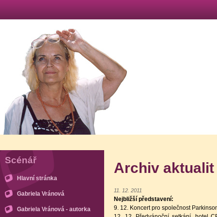
Scénář
Archiv aktualit
Hlavní stránka
11. 12. 2011
Gabriela Vránová
Nejbližší představení:
9. 12. Koncert pro společnost Parkinson
Gabriela Vránová - autorka
12. 12. Předvánoční setkání, hote