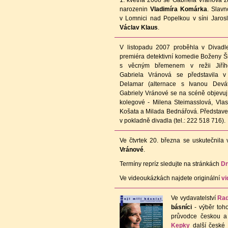
1. května 2008 se Gabriela Vránová z
narozenin
Vladimíra Komárka
. Slav
v Lomnici nad Popelkou v síni Jarosla
Václav Klaus
.
V listopadu 2007 proběhla v Divad
premiéra detektivní komedie Boženy Š
s věcným břemenem v režii Jiříh
Gabriela Vránová se představila v
Delamar (alternace s Ivanou Devát
Gabriely Vránové se na scéně objevují 
kolegové - Milena Steimasslová, Vlas
Košata a Milada Bednářová. Představen
v pokladně divadla (tel.: 222 518 716).
Ve čtvrtek 20. března se uskutečnil
Vránové
.
Termíny repríz sledujte na stránkách
D
Ve videoukázkách najdete originální
vi
Ve vydavatelství
Rad
básníci
- výběr toh
průvodce českou a 
Kepky
další české 