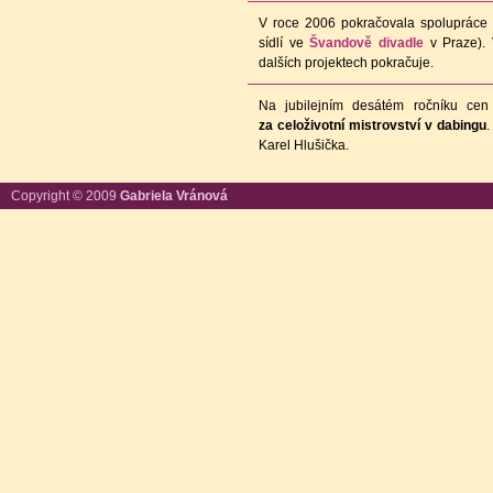
V roce 2006 pokračovala spolupráce 
sídlí ve
Švandově divadle
v Praze).
dalších projektech pokračuje.
Na jubilejním desátém ročníku cen
za celoživotní mistrovství v dabingu
.
Karel Hlušička.
Copyright © 2009
Gabriela Vránová