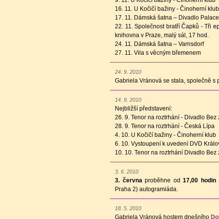
9. 11. U Kočičí bažiny - Činoherní klub
16. 11. U Kočičí bažiny - Činoherní klub
17. 11. Dámská šatna – Divadlo Palace
22. 11. Společnost bratří Čapků - Tři 
knihovna v Praze, malý sál, 17 hod.
24. 11. Dámská šatna – Varnsdorf
27. 11. Vila s věcným břemenem
24. 9. 2010
Gabriela Vránová se stala, společně s 
14. 9. 2010
Nejbližší představení:
26. 9. Tenor na roztrhání - Divadlo Bez 
28. 9. Tenor na roztrhání - Česká Lípa
4. 10. U Kočičí bažiny - Činoherní klub
6. 10. Vystoupení k uvedení DVD Králov
10. 10. Tenor na roztrhání Divadlo Bez 
3. 6. 2010
3. června
proběhne od
17,00 hodin
Praha 2) autogramiáda.
18. 5. 2010
Gabriela Vránová hostem dnešního
Do