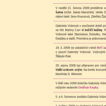
V neděli 21. června 2009 proběhne 
šatna
(režie Jakub Maceček). Vedle Ga
objeví také Jana Krausová, Zdeňka Žá
Gabriela Vránová v současné době pr
ve hře Mariny Carr
U kočičí bažiny
. 
Vránové také Stanislava Zindulku, Vl
Dadáka a další. Premiéra je plánovaná
19. 3. 2009 se uskutečnil v kině
MAT
pá
s poezií Gabriely Vránové. Vzácnými
Štěpán Rak.
20. srpna 2008 byl připraven pro ná
Vidět srdcem svým
. Na tomto koncert
klavírista D. Wiesner.
V létě roku 2008 dotočila Gabriela Vr
režijním vedením
Ondřeje Kepky
.
5. a 6. července zavítala Gabriela Vrá