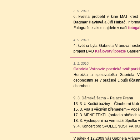
6. 5. 2010
6. května proběhl v kině MAT křes
Dagmar Havlová
a
Jiří Hubač
. Infor
Fotografie z akce najdete v naší
fotogal
4. 5. 2010
4. května byla Gabriela Vránová hos
projekt DVD
Království poezie
Gabriel
1. 1. 2010
Gabriela Vránová: poetická tvář park
Herečka a spisovatelka Gabriela V
osobnostmi se v pražské Libuši účastnil
chorobou.
9. 3. Dámská šatna – Palace Praha
13. 3. U Kočičí bažiny – Činoherní klub
15. 3. Vila s věcným břemenem – Pod
17. 3. MENE TEKEL (pořad o obětech to
18. 3. Vystoupení na vernisáži Spolku v
9. 4. Koncert pro SPOLEČNOST PARKI
V pátek 4.12.2009 vás Gabriela Vránová