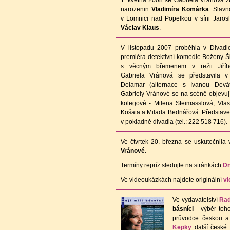
1. května 2008 se Gabriela Vránová z
narozenin
Vladimíra Komárka
. Slav
v Lomnici nad Popelkou v síni Jarosla
Václav Klaus
.
V listopadu 2007 proběhla v Divad
premiéra detektivní komedie Boženy Š
s věcným břemenem v režii Jiříh
Gabriela Vránová se představila v
Delamar (alternace s Ivanou Devát
Gabriely Vránové se na scéně objevují 
kolegové - Milena Steimasslová, Vlas
Košata a Milada Bednářová. Představen
v pokladně divadla (tel.: 222 518 716).
Ve čtvrtek 20. března se uskutečnil
Vránové
.
Termíny repríz sledujte na stránkách
D
Ve videoukázkách najdete originální
vi
Ve vydavatelství
Rad
básníci
- výběr toh
průvodce českou a 
Kepky
další české 