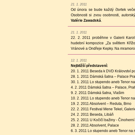
21. 1. 2011
Od února se bude každý čtvrtek veče
Osobnosti si zvou osobnosti, autors
Valérie Zawadská
.
21. 1. 2011
22. 2. 2011 proběhne v Galerii Karol
hudební kompozice „Za světlem Křížo
Vránové a Ondřeje Kepky. Na mramorov
12. 1. 2011
Nejbližší představení:
20. 1. 2011 Beseda k DVD Království p
28. 1. 2011 Dámská šatna – Palace Pr
30. 1. 2011 Lo stupendo aneb Tenor na 
4. 2. 2011 Dámská šatna – Palace, Pra
9. 2. 2011 Dámská šatna, Vlašim
10. 2. 2011 Lo stupendo aneb Tenor na 
19. 2. 2011 Absolvent – Reduta, Brno
22. 2. 2011 Festival Mene Tekel, Galer
24. 2. 2011 Beseda, Libáň
25. 2. 2011 U Kočičí bažiny - Činoherní
28. 2. 2011 Absolvent, Palace
6. 3. 2011 Lo stupendo aneb Tenor na r