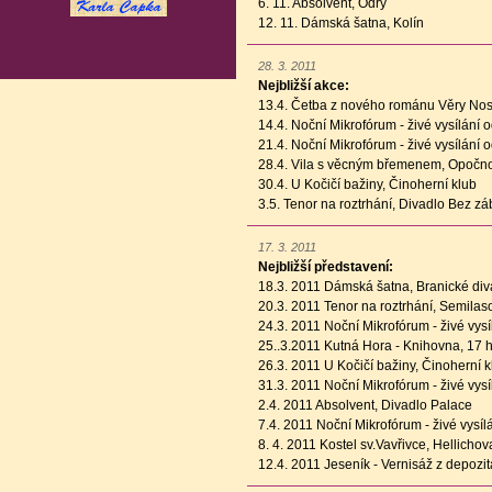
6. 11. Absolvent, Odry
12. 11. Dámská šatna, Kolín
28. 3. 2011
Nejbližší akce:
13.4. Četba z nového románu Věry No
14.4. Noční Mikrofórum - živé vysílání
21.4. Noční Mikrofórum - živé vysílání
28.4. Vila s věcným břemenem, Opočn
30.4. U Kočičí bažiny, Činoherní klub
3.5. Tenor na roztrhání, Divadlo Bez zá
17. 3. 2011
Nejbližší představení:
18.3. 2011 Dámská šatna, Branické div
20.3. 2011 Tenor na roztrhání, Semila
24.3. 2011 Noční Mikrofórum - živé vys
25..3.2011 Kutná Hora - Knihovna, 17 
26.3. 2011 U Kočičí bažiny, Činoherní k
31.3. 2011 Noční Mikrofórum - živé vys
2.4. 2011 Absolvent, Divadlo Palace
7.4. 2011 Noční Mikrofórum - živé vysí
8. 4. 2011 Kostel sv.Vavřivce, Hellicho
12.4. 2011 Jeseník - Vernisáž z depozit