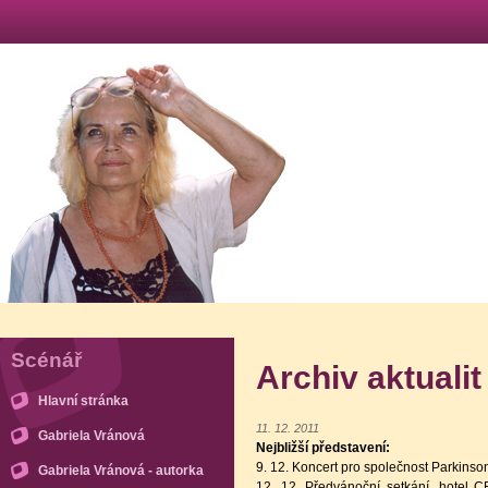
Scénář
Archiv aktualit
Hlavní stránka
11. 12. 2011
Gabriela Vránová
Nejbližší představení:
9. 12. Koncert pro společnost Parkinson
Gabriela Vránová - autorka
12. 12. Předvánoční setkání, hote