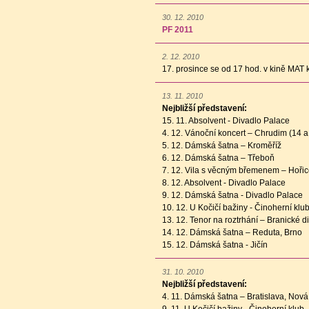
30. 12. 2010
PF 2011
2. 12. 2010
17. prosince se od 17 hod. v kině MAT
13. 11. 2010
Nejbližší představení:
15. 11. Absolvent - Divadlo Palace
4. 12. Vánoční koncert – Chrudim (14 a
5. 12. Dámská šatna – Kroměříž
6. 12. Dámská šatna – Třeboň
7. 12. Vila s věcným břemenem – Hoři
8. 12. Absolvent - Divadlo Palace
9. 12. Dámská šatna - Divadlo Palace
10. 12. U Kočičí bažiny - Činoherní klu
13. 12. Tenor na roztrhání – Branické d
14. 12. Dámská šatna – Reduta, Brno
15. 12. Dámská šatna - Jičín
31. 10. 2010
Nejbližší představení:
4. 11. Dámská šatna – Bratislava, Nov