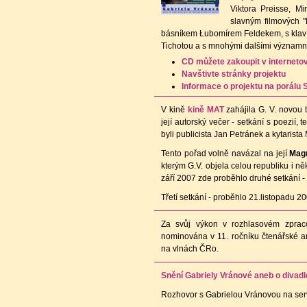
Viktora Preisse, M
slavným filmových 
básníkem Łubomírem Feldekem, s klavíri
Tichotou a s mnohými dalšími významn
CD můžete zakoupit v internet
Navštivte stránky projektu
Informace o projektu na porálu 
V kině
kině MAT
zahájila G. V. novou 
její autorský večer - setkání s poezií,
byli publicista Jan Petránek a kytarista
Tento pořad volně navázal na její
Magn
kterým G.V. objela celou republiku i něk
září 2007 zde proběhlo druhé setkání 
Třetí setkání - proběhlo 21.listopadu 
Za svůj výkon v rozhlasovém zpraco
nominována v 11. ročníku čtenářské 
na vlnách ČRo.
Snění Gabriely Vránové aneb o divadle,
Rozhovor s Gabrielou Vránovou na se