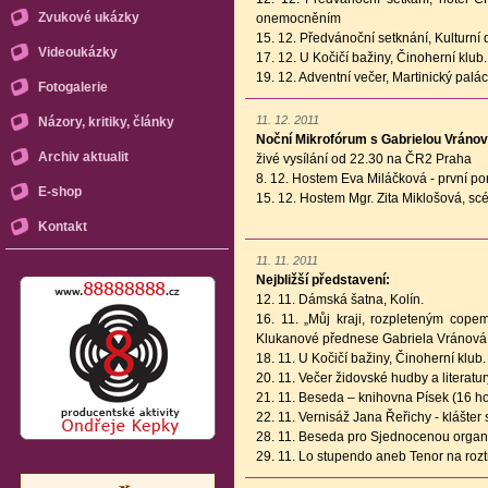
Zvukové ukázky
onemocněním
15. 12. Předvánoční setknání, Kulturní
Videoukázky
17. 12. U Kočičí bažiny, Činoherní klub.
19. 12. Adventní večer, Martinický palác
Fotogalerie
11. 12. 2011
Názory, kritiky, články
Noční Mikrofórum s Gabrielou Vráno
Archiv aktualit
živé vysílání od 22.30 na ČR2 Praha
8. 12. Hostem Eva Miláčková - první po
E-shop
15. 12. Hostem Mgr. Zita Miklošová, sc
Kontakt
11. 11. 2011
Nejbližší představení:
12. 11. Dámská šatna, Kolín.
16. 11. „Můj kraji, rozpleteným copem
Klukanové přednese Gabriela Vránová.
18. 11. U Kočičí bažiny, Činoherní klub.
20. 11. Večer židovské hudby a literatur
21. 11. Beseda – knihovna Písek (16 ho
22. 11. Vernisáž Jana Řeřichy - klášter
28. 11. Beseda pro Sjednocenou organi
29. 11. Lo stupendo aneb Tenor na rozt